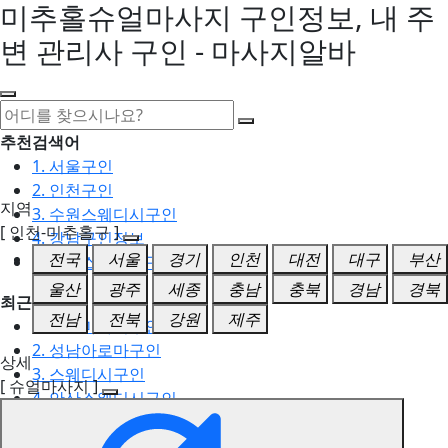
미추홀슈얼마사지 구인정보, 내 주
변 관리사 구인 - 마사지알바
추천검색어
1. 서울구인
2. 인천구인
지역
3. 수원스웨디시구인
[ 인천-미추홀구 ]
4. 강남구인정보
전국
서울
경기
인천
대전
대구
부산
5. 동탄스웨디시구인
울산
광주
세종
충남
충북
경남
경북
최근검색어
전남
전북
강원
제주
1. 일산마사지구인
2. 성남아로마구인
상세
3. 스웨디시구인
[ 슈얼마사지 ]
4. 안산스웨디시구인
5. 아로마구인