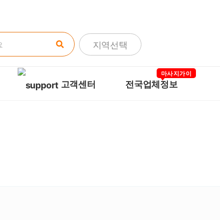
네이버
구글
에서
마사지알바
를 검색
지역선택
마사지가이
고객센터
전국업체정보
드