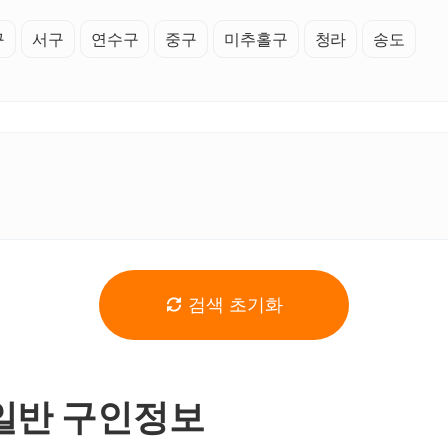
구
서구
연수구
중구
미추홀구
청라
송도
검색 초기화
일반 구인정보