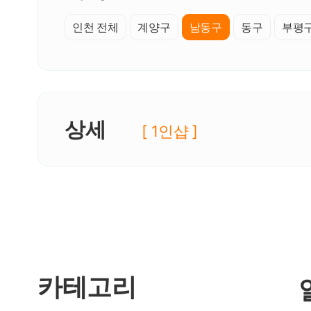
인천 전체
계양구
남동구
동구
부평
상세
[ 1인샵 ]
카테고리