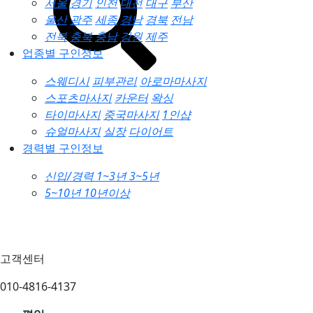
서울
경기
인천
대전
대구
부산
울산
광주
세종
경남
경북
전남
전북
충북
충남
강원
제주
업종별 구인정보
스웨디시
피부관리
아로마마사지
스포츠마사지
카운터
왁싱
타이마사지
중국마사지
1인샵
슈얼마사지
실장
다이어트
경력별 구인정보
신입/경력
1~3년
3~5년
5~10년
10년이상
고객센터
010-4816-4137