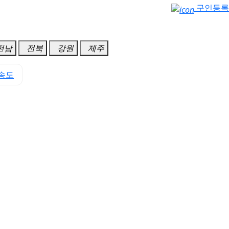
구인등록
전남
전북
강원
제주
송도