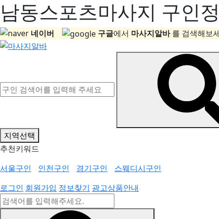
남동스포츠마사지 구인정보
네이버
구글
에서
마사지알바
를 검색해보세
지역선택
추천키워드
서울구인
인천구인
경기구인
스웨디시구인
로그인
회원가입
정보찾기
광고상품안내