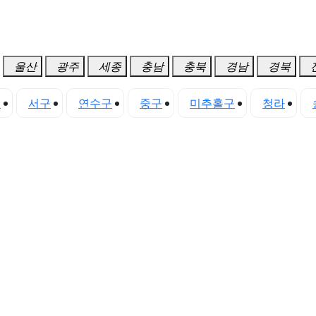
울산
광주
세종
충남
충북
경남
경북
구
서구
연수구
중구
미추홀구
청라