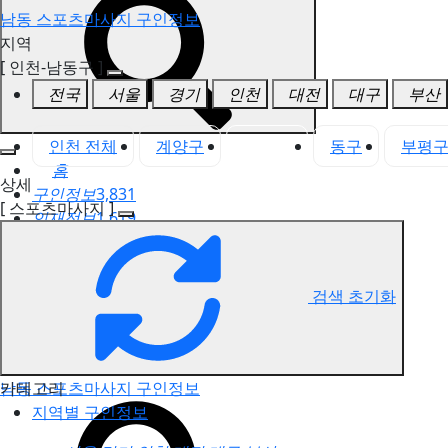
남동 스포츠마사지 구인정보
지역
[ 인천-남동구 ]
전국
서울
경기
인천
대전
대구
부산
인천 전체
계양구
남동구
동구
부평
홈
상세
구인정보
3,831
[ 스포츠마사지 ]
인재정보
1,619
고객센터
전국업체정보
마사지가이드
검색 초기화
업체 서비스 관리
개인 서비스 관리
카테고리
남동 스포츠마사지 구인정보
지역별 구인정보