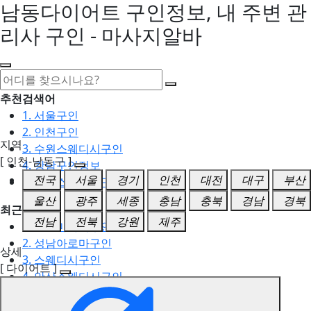
남동다이어트 구인정보, 내 주변 관
리사 구인 - 마사지알바
추천검색어
1. 서울구인
2. 인천구인
지역
3. 수원스웨디시구인
[ 인천-남동구 ]
4. 강남구인정보
전국
서울
경기
인천
대전
대구
부산
5. 동탄스웨디시구인
울산
광주
세종
충남
충북
경남
경북
최근검색어
전남
전북
강원
제주
1. 일산마사지구인
2. 성남아로마구인
상세
3. 스웨디시구인
[ 다이어트 ]
4. 안산스웨디시구인
5. 아로마구인