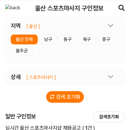
울산스포츠마사지 구인정보, 내 주변 관리사 구인 - 마사지알바
울산 스포츠마사지 구인정보
지역
[ 울산 ]
울산 전체
남구
동구
북구
중구
울주군
상세
[ 스포츠마사지 ]
검색 초기화
일반 구인정보
검색초기화
전체 목록
실시간 울산 스포츠마사지샵 채용공고
(
1
건 )