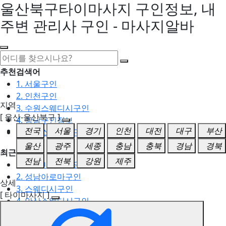
울산북구타이마사지 구인정보, 내
주변 관리사 구인 - 마사지알바
추천검색어
1. 서울구인
2. 인천구인
지역
3. 수원스웨디시구인
[ 울산-울산북구 ]
4. 강남구인정보
전국
서울
경기
인천
대전
대구
부산
5. 동탄스웨디시구인
울산
광주
세종
충남
충북
경남
경북
최근검색어
전남
전북
강원
제주
1. 일산마사지구인
2. 성남아로마구인
상세
3. 스웨디시구인
[ 타이마사지 ]
4. 안산스웨디시구인
5. 아로마구인