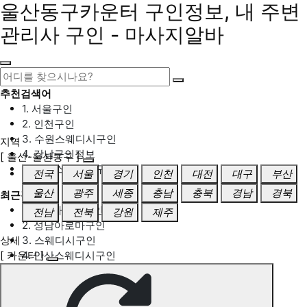
울산동구카운터 구인정보, 내 주변
관리사 구인 - 마사지알바
추천검색어
1. 서울구인
2. 인천구인
3. 수원스웨디시구인
지역
4. 강남구인정보
[ 울산-울산동구 ]
5. 동탄스웨디시구인
전국
서울
경기
인천
대전
대구
부산
울산
광주
세종
충남
충북
경남
경북
최근검색어
1. 일산마사지구인
전남
전북
강원
제주
2. 성남아로마구인
상세
3. 스웨디시구인
[ 카운터 ]
4. 안산스웨디시구인
5. 아로마구인