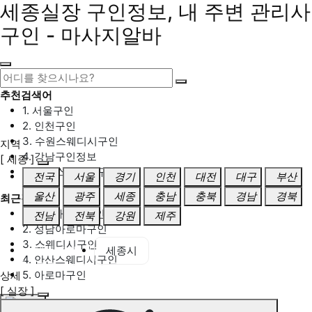
세종실장 구인정보, 내 주변 관리사
구인 - 마사지알바
추천검색어
1. 서울구인
2. 인천구인
3. 수원스웨디시구인
지역
4. 강남구인정보
[ 세종 ]
5. 동탄스웨디시구인
전국
서울
경기
인천
대전
대구
부산
울산
광주
세종
충남
충북
경남
경북
최근검색어
1. 일산마사지구인
전남
전북
강원
제주
2. 성남아로마구인
3. 스웨디시구인
세종 전체
세종시
4. 안산스웨디시구인
5. 아로마구인
상세
[ 실장 ]