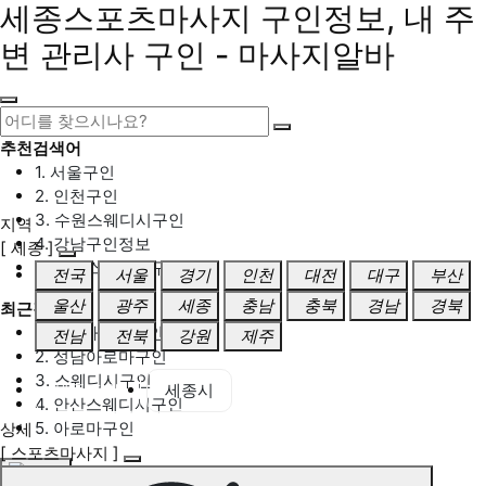
세종스포츠마사지 구인정보, 내 주
변 관리사 구인 - 마사지알바
추천검색어
1. 서울구인
2. 인천구인
3. 수원스웨디시구인
지역
4. 강남구인정보
[ 세종 ]
5. 동탄스웨디시구인
전국
서울
경기
인천
대전
대구
부산
울산
광주
세종
충남
충북
경남
경북
최근검색어
1. 일산마사지구인
전남
전북
강원
제주
2. 성남아로마구인
3. 스웨디시구인
세종 전체
세종시
4. 안산스웨디시구인
5. 아로마구인
상세
[ 스포츠마사지 ]