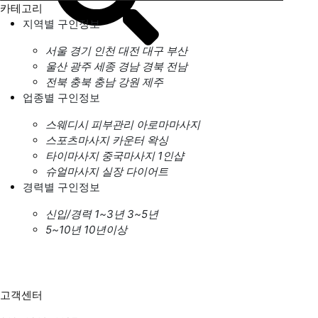
카테고리
지역별 구인정보
서울
경기
인천
대전
대구
부산
울산
광주
세종
경남
경북
전남
전북
충북
충남
강원
제주
업종별 구인정보
스웨디시
피부관리
아로마마사지
스포츠마사지
카운터
왁싱
타이마사지
중국마사지
1인샵
슈얼마사지
실장
다이어트
경력별 구인정보
신입/경력
1~3년
3~5년
5~10년
10년이상
고객센터