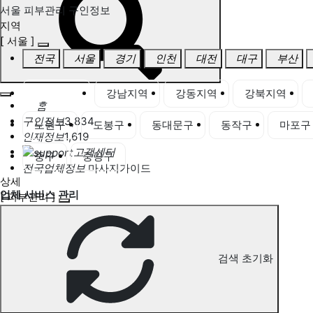
서울 피부관리 구인정보
지역
[ 서울 ]
전국
서울
경기
인천
대전
대구
부산
서울 전체
강남지역
강동지역
강북지역
홈
구인정보
3,834
노원구
도봉구
동대문구
동작구
마포구
인재정보
1,619
고객센터
중구
중랑구
전국업체정보
마사지가이드
상세
업체 서비스 관리
[ 피부관리 ]
개인 서비스 관리
서울 피부관리 구인정보
검색 초기화