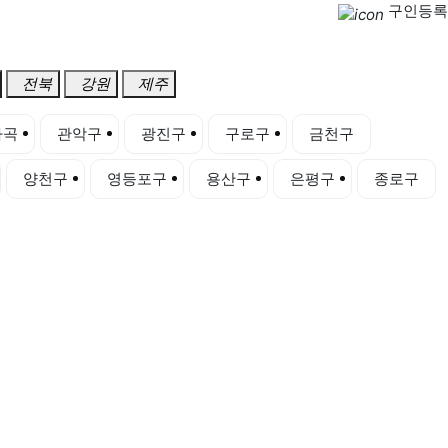
구인등록
전북
강원
제주
마곡
관악구
광진구
구로구
금천구
양천구
영등포구
용산구
은평구
종로구