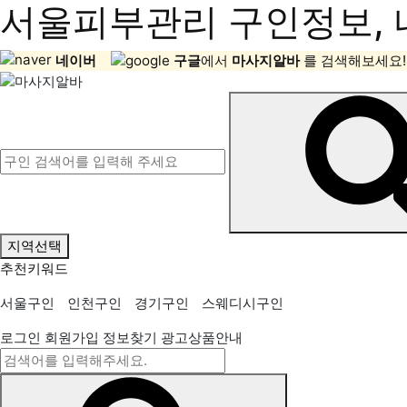
서울피부관리 구인정보, 
네이버
구글
에서
마사지알바
를 검색해보세요!
지역선택
추천키워드
서울구인
인천구인
경기구인
스웨디시구인
로그인
회원가입
정보찾기
광고상품안내