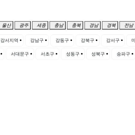
울산
광주
세종
충남
충북
경남
경북
전남
강서지역
강남구
강동구
강북구
강서구
서대문구
서초구
성동구
성북구
송파구