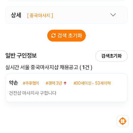
상세
[ 중국마사지 ]
검색 초기화
일반 구인정보
검색초기화
전체 목록
실시간 서울 중국마사지샵 채용공고
(
1
건 )
약손
#추후협의
#경력 3년
↑
#30세이상~ 53세이하
건전샵 마사지사 구합니다