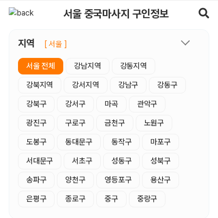
서울중국마사지 구인정보, 내 주변 관리사 구인 - 마사지알바
서울 중국마사지 구인정보
지역
[ 서울 ]
서울 전체
강남지역
강동지역
강북지역
강서지역
강남구
강동구
강북구
강서구
마곡
관악구
광진구
구로구
금천구
노원구
도봉구
동대문구
동작구
마포구
서대문구
서초구
성동구
성북구
송파구
양천구
영등포구
용산구
은평구
종로구
중구
중랑구