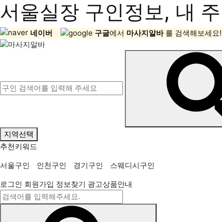
서울실장 구인정보, 내 주
네이버
구글
에서
마사지알바
를 검색해보세요!
지역선택
추천키워드
서울구인
인천구인
경기구인
스웨디시구인
로그인
회원가입
정보찾기
광고상품안내