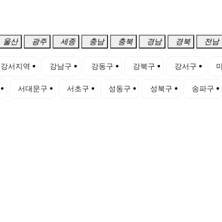
울산
광주
세종
충남
충북
경남
경북
전남
강서지역
강남구
강동구
강북구
강서구
서대문구
서초구
성동구
성북구
송파구