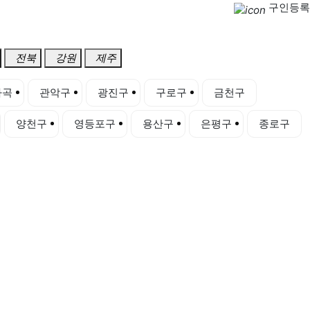
구인등록
전북
강원
제주
마곡
관악구
광진구
구로구
금천구
양천구
영등포구
용산구
은평구
종로구