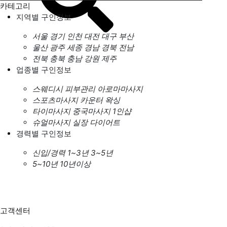
카테고리
지역별 구인정보
서울
경기
인천
대전
대구
부산
울산
광주
세종
경남
경북
전남
전북
충북
충남
강원
제주
업종별 구인정보
스웨디시
피부관리
아로마마사지
스포츠마사지
카운터
왁싱
타이마사지
중국마사지
1인샵
슈얼마사지
실장
다이어트
경력별 구인정보
신입/경력
1~3년
3~5년
5~10년
10년이상
고객센터