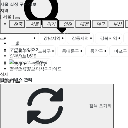
서울 실장 구인정보
지역
[ 서울 ]
전국
서울
경기
인천
대전
대구
부산
서울 전체
강남지역
강동지역
강북지역
홈
구인정보
3,832
노원구
도봉구
동대문구
동작구
마포구
인재정보
1,619
고객센터
중구
중랑구
전국업체정보
마사지가이드
상세
업체 서비스 관리
[ 실장 ]
개인 서비스 관리
서울 실장 구인정보
검색 초기화