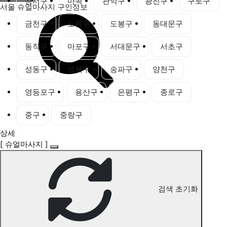
강서구
마곡
관악구
광진구
구로구
서울 슈얼마사지 구인정보
금천구
노원구
도봉구
동대문구
동작구
마포구
서대문구
서초구
성동구
성북구
송파구
양천구
영등포구
용산구
은평구
종로구
중구
중랑구
상세
[ 슈얼마사지 ]
검색 초기화