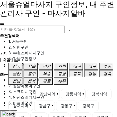
서울슈얼마사지 구인정보, 내 주변
관리사 구인 - 마사지알바
추천검색어
1. 서울구인
2. 인천구인
3. 수원스웨디시구인
지역
4. 강남구인정보
[ 서울 ]
5. 동탄스웨디시구인
전국
서울
경기
인천
대전
대구
부산
울산
광주
세종
충남
충북
경남
경북
최근검색어
1. 일산마사지구인
전남
전북
강원
제주
2. 성남아로마구인
3. 스웨디시구인
서울 전체
강남지역
강동지역
강북지역
4. 안산스웨디시구인
5. 아로마구인
강서지역
강남구
강동구
강북구