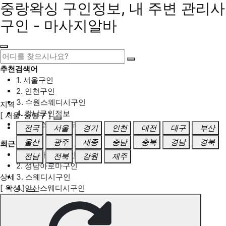
중랑왁싱 구인정보, 내 주변 관리사
구인 - 마사지알바
추천검색어
1. 서울구인
2. 인천구인
3. 수원스웨디시구인
지역
4. 강남구인정보
[ 서울-중랑구 ]
5. 동탄스웨디시구인
전국
서울
경기
인천
대전
대구
부산
울산
광주
세종
충남
충북
경남
경북
최근검색어
1. 일산마사지구인
전남
전북
강원
제주
2. 성남아로마구인
상세
3. 스웨디시구인
[ 왁싱 ]
4. 안산스웨디시구인
5. 아로마구인