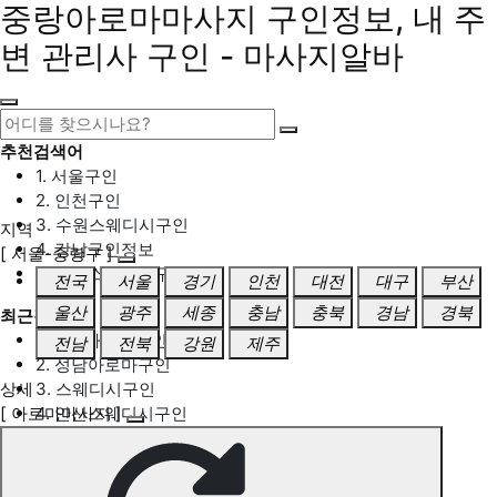
중랑아로마마사지 구인정보, 내 주
변 관리사 구인 - 마사지알바
추천검색어
1. 서울구인
2. 인천구인
3. 수원스웨디시구인
지역
4. 강남구인정보
[ 서울-중랑구 ]
5. 동탄스웨디시구인
전국
서울
경기
인천
대전
대구
부산
울산
광주
세종
충남
충북
경남
경북
최근검색어
1. 일산마사지구인
전남
전북
강원
제주
2. 성남아로마구인
상세
3. 스웨디시구인
[ 아로마마사지 ]
4. 안산스웨디시구인
5. 아로마구인