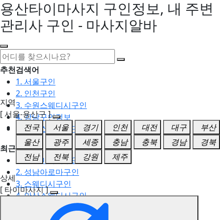
용산타이마사지 구인정보, 내 주변
관리사 구인 - 마사지알바
추천검색어
1. 서울구인
2. 인천구인
지역
3. 수원스웨디시구인
[ 서울-용산구 ]
4. 강남구인정보
전국
서울
경기
인천
대전
대구
부산
5. 동탄스웨디시구인
울산
광주
세종
충남
충북
경남
경북
최근검색어
전남
전북
강원
제주
1. 일산마사지구인
2. 성남아로마구인
상세
3. 스웨디시구인
[ 타이마사지 ]
4. 안산스웨디시구인
5. 아로마구인