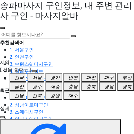
송파마사지 구인정보, 내 주변 관리
사 구인 - 마사지알바
추천검색어
1. 서울구인
2. 인천구인
지역
3. 수원스웨디시구인
[ 서울-송파구 ]
4. 강남구인정보
전국
서울
경기
인천
대전
대구
부산
5. 동탄스웨디시구인
울산
광주
세종
충남
충북
경남
경북
최근검색어
전남
전북
강원
제주
1. 일산마사지구인
2. 성남아로마구인
상세
3. 스웨디시구인
4. 안산스웨디시구인
5. 아로마구인