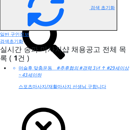
검색 초기화
송파 마사지 구인정보
일반 구인정보
검색초기화
실시간 송파 마사지샵 채용공고
전체 목
록
(
1
건 )
머슬후 맞춤운동
#추후협의
#경력 3년
↑
#29세이상
~ 43세이하
스포츠마사지/재활마사지 선생님 구합니다