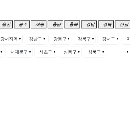
울산
광주
세종
충남
충북
경남
경북
전남
강서지역
강남구
강동구
강북구
강서구
서대문구
서초구
성동구
성북구
송파구