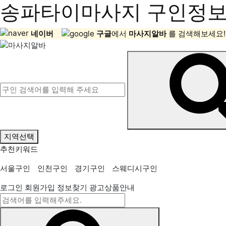
송파타이마사지 구인정보,
네이버
구글
에서
마사지알바
를 검색해보세요!
지역선택
추천키워드
서울구인
인천구인
경기구인
스웨디시구인
로그인
회원가입
정보찾기
광고상품안내