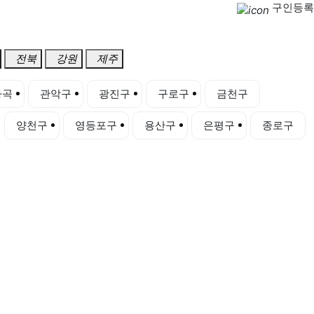
구인등록
전북
강원
제주
마곡
관악구
광진구
구로구
금천구
양천구
영등포구
용산구
은평구
종로구