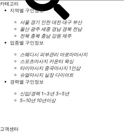
카테고리
지역별 구인정보
서울
경기
인천
대전
대구
부산
울산
광주
세종
경남
경북
전남
전북
충북
충남
강원
제주
업종별 구인정보
스웨디시
피부관리
아로마마사지
스포츠마사지
카운터
왁싱
타이마사지
중국마사지
1인샵
슈얼마사지
실장
다이어트
경력별 구인정보
신입/경력
1~3년
3~5년
5~10년
10년이상
고객센터