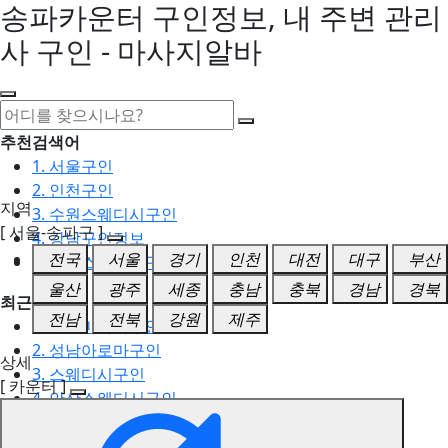
송파카운터 구인정보, 내 주변 관리
사 구인 - 마사지알바
추천검색어
1. 서울구인
2. 인천구인
지역
3. 수원스웨디시구인
[ 서울-송파구 ]
4. 강남구인정보
전국
서울
경기
인천
대전
대구
부산
5. 동탄스웨디시구인
울산
광주
세종
충남
충북
경남
경북
최근검색어
전남
전북
강원
제주
1. 일산마사지구인
2. 성남아로마구인
상세
3. 스웨디시구인
[ 카운터 ]
4. 안산스웨디시구인
5. 아로마구인