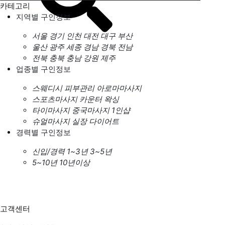
카테고리
지역별 구인정보
서울
경기
인천
대전
대구
부산
울산
광주
세종
경남
경북
전남
전북
충북
충남
강원
제주
업종별 구인정보
스웨디시
피부관리
아로마마사지
스포츠마사지
카운터
왁싱
타이마사지
중국마사지
1인샵
슈얼마사지
실장
다이어트
경력별 구인정보
신입/경력
1~3년
3~5년
5~10년
10년이상
고객센터