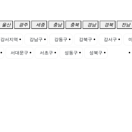
울산
광주
세종
충남
충북
경남
경북
전남
강서지역
강남구
강동구
강북구
강서구
서대문구
서초구
성동구
성북구
송파구