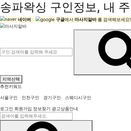
송파왁싱 구인정보, 내 주
네이버
구글
에서
마사지알바
를 검색해보세요!
지역선택
추천키워드
서울구인
인천구인
경기구인
스웨디시구인
로그인
회원가입
정보찾기
광고상품안내