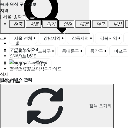
송파 왁싱 구인정보
지역
[ 서울-송파구 ]
전국
서울
경기
인천
대전
대구
부산
서울 전체
강남지역
강동지역
강북지역
홈
구인정보
3,834
노원구
도봉구
동대문구
동작구
마포구
인재정보
1,619
고객센터
중구
중랑구
전국업체정보
마사지가이드
상세
업체 서비스 관리
[ 왁싱 ]
개인 서비스 관리
송파 왁싱 구인정보
검색 초기화