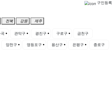
구인등록
전북
강원
제주
마곡
관악구
광진구
구로구
금천구
양천구
영등포구
용산구
은평구
종로구