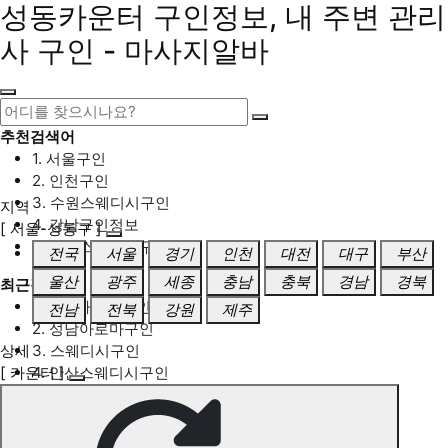
성동카운터 구인정보, 내 주변 관리
사 구인 - 마사지알바
추천검색어
1. 서울구인
2. 인천구인
3. 수원스웨디시구인
지역
4. 강남구인정보
[ 서울-성동구 ]
5. 동탄스웨디시구인
전국
서울
경기
인천
대전
대구
부산
울산
광주
세종
충남
충북
경남
경북
최근검색어
1. 일산마사지구인
전남
전북
강원
제주
2. 성남아로마구인
상세
3. 스웨디시구인
[ 카운터 ]
4. 안산스웨디시구인
5. 아로마구인