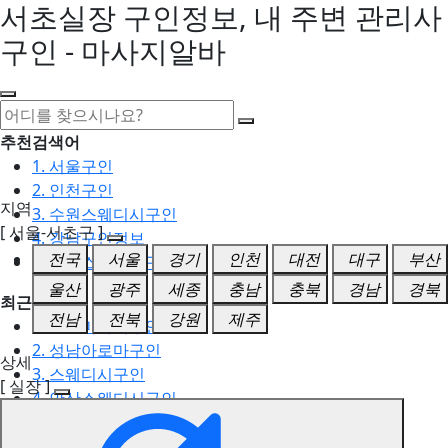
서초실장 구인정보, 내 주변 관리사
구인 - 마사지알바
추천검색어
1. 서울구인
2. 인천구인
지역
3. 수원스웨디시구인
[ 서울-서초구 ]
4. 강남구인정보
전국
서울
경기
인천
대전
대구
부산
5. 동탄스웨디시구인
울산
광주
세종
충남
충북
경남
경북
최근검색어
전남
전북
강원
제주
1. 일산마사지구인
2. 성남아로마구인
상세
3. 스웨디시구인
[ 실장 ]
4. 안산스웨디시구인
5. 아로마구인