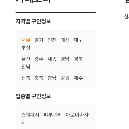
실
지역별 구인정보
서울
경기
인천
대전
대구
부산
울산
광주
세종
경남
경북
전남
전북
충북
충남
강원
제주
업종별 구인정보
스웨디시
피부관리
아로마마사
지