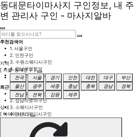
동대문타이마사지 구인정보, 내 주
변 관리사 구인 - 마사지알바
추천검색어
1. 서울구인
2. 인천구인
3. 수원스웨디시구인
지역
4. 강남구인정보
[ 서울-동대문구 ]
5. 동탄스웨디시구인
전국
서울
경기
인천
대전
대구
부산
울산
광주
세종
충남
충북
경남
경북
최근검색어
1. 일산마사지구인
전남
전북
강원
제주
2. 성남아로마구인
상세
3. 스웨디시구인
[ 타이마사지 ]
4. 안산스웨디시구인
5. 아로마구인