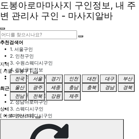
도봉아로마마사지 구인정보, 내 주
변 관리사 구인 - 마사지알바
추천검색어
1. 서울구인
2. 인천구인
3. 수원스웨디시구인
지역
4. 강남구인정보
[ 서울-도봉구 ]
5. 동탄스웨디시구인
전국
서울
경기
인천
대전
대구
부산
울산
광주
세종
충남
충북
경남
경북
최근검색어
1. 일산마사지구인
전남
전북
강원
제주
2. 성남아로마구인
상세
3. 스웨디시구인
[ 아로마마사지 ]
4. 안산스웨디시구인
5. 아로마구인