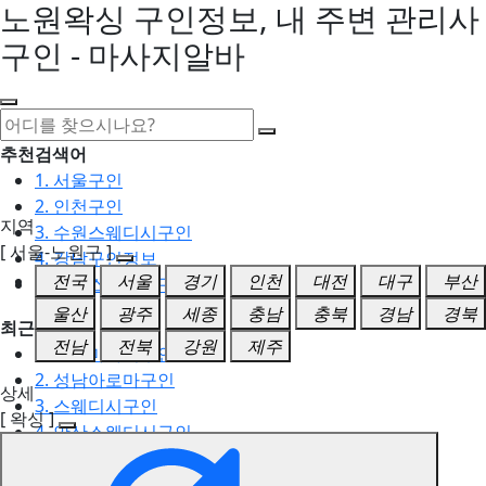
노원왁싱 구인정보, 내 주변 관리사
구인 - 마사지알바
추천검색어
1. 서울구인
2. 인천구인
지역
3. 수원스웨디시구인
[ 서울-노원구 ]
4. 강남구인정보
전국
서울
경기
인천
대전
대구
부산
5. 동탄스웨디시구인
울산
광주
세종
충남
충북
경남
경북
최근검색어
전남
전북
강원
제주
1. 일산마사지구인
2. 성남아로마구인
상세
3. 스웨디시구인
[ 왁싱 ]
4. 안산스웨디시구인
5. 아로마구인