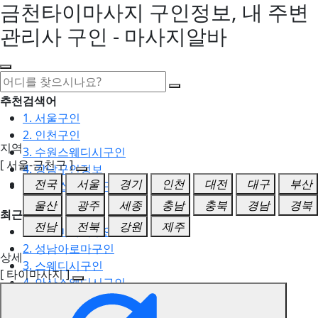
금천타이마사지 구인정보, 내 주변
관리사 구인 - 마사지알바
추천검색어
1. 서울구인
2. 인천구인
지역
3. 수원스웨디시구인
[ 서울-금천구 ]
4. 강남구인정보
전국
서울
경기
인천
대전
대구
부산
5. 동탄스웨디시구인
울산
광주
세종
충남
충북
경남
경북
최근검색어
전남
전북
강원
제주
1. 일산마사지구인
2. 성남아로마구인
상세
3. 스웨디시구인
[ 타이마사지 ]
4. 안산스웨디시구인
5. 아로마구인