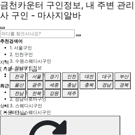
금천카운터 구인정보, 내 주변 관리
사 구인 - 마사지알바
추천검색어
1. 서울구인
2. 인천구인
3. 수원스웨디시구인
지역
4. 강남구인정보
[ 서울-금천구 ]
5. 동탄스웨디시구인
전국
서울
경기
인천
대전
대구
부산
울산
광주
세종
충남
충북
경남
경북
최근검색어
1. 일산마사지구인
전남
전북
강원
제주
2. 성남아로마구인
상세
3. 스웨디시구인
[ 카운터 ]
4. 안산스웨디시구인
5. 아로마구인