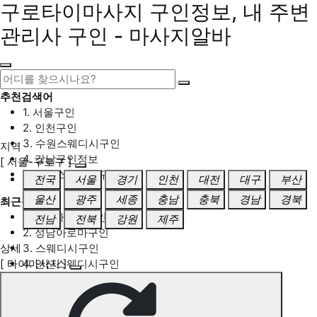
구로타이마사지 구인정보, 내 주변
관리사 구인 - 마사지알바
추천검색어
1. 서울구인
2. 인천구인
3. 수원스웨디시구인
지역
4. 강남구인정보
[ 서울-구로구 ]
5. 동탄스웨디시구인
전국
서울
경기
인천
대전
대구
부산
울산
광주
세종
충남
충북
경남
경북
최근검색어
1. 일산마사지구인
전남
전북
강원
제주
2. 성남아로마구인
상세
3. 스웨디시구인
[ 타이마사지 ]
4. 안산스웨디시구인
5. 아로마구인