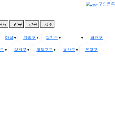
구인등록
전남
전북
강원
제주
마곡
관악구
광진구
구로구
금천구
구
양천구
영등포구
용산구
은평구