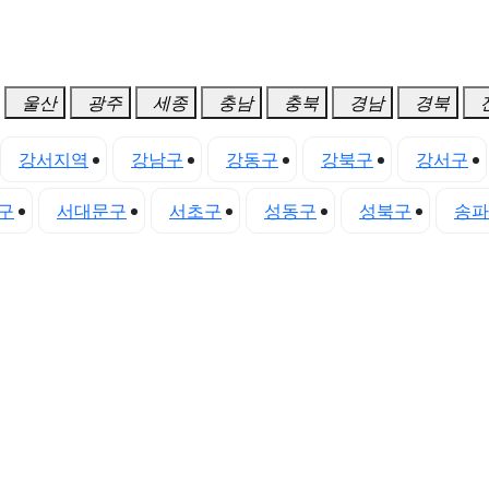
울산
광주
세종
충남
충북
경남
경북
강서지역
강남구
강동구
강북구
강서구
구
서대문구
서초구
성동구
성북구
송파