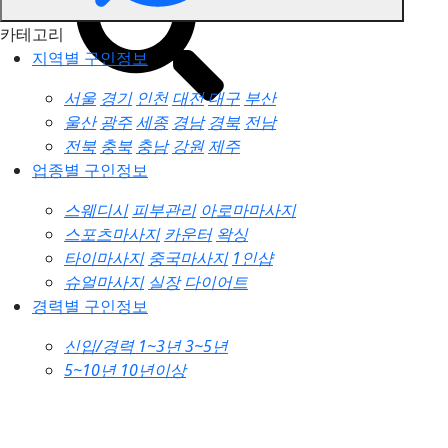
카테고리
지역별 구인정보
서울
경기
인천
대전
대구
부산
울산
광주
세종
경남
경북
전남
전북
충북
충남
강원
제주
업종별 구인정보
스웨디시
피부관리
아로마마사지
스포츠마사지
카운터
왁싱
타이마사지
중국마사지
1인샵
슈얼마사지
실장
다이어트
경력별 구인정보
신입/경력
1~3년
3~5년
5~10년
10년이상