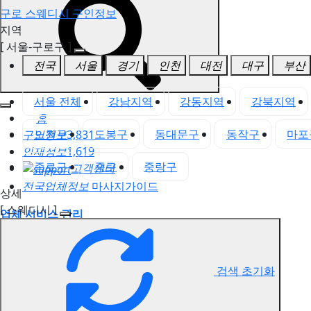
구로 스웨디시 구인정보
지역
[ 서울-구로구 ]
전국
서울
경기
인천
대전
대구
부산
서울 전체
강남지역
강동지역
강북지역
홈
노원구
도봉구
동대문구
동작구
마포
구인정보
3,831
인재정보
1,619
종로구
중구
중랑구
고객센터
전국업체정보
마사지가이드
상세
[ 스웨디시 ]
업체 서비스 관리
개인 서비스 관리
구로 스웨디시 구인정보
검색 초기화