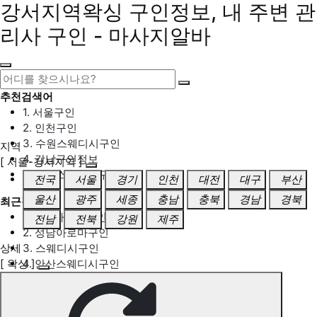
강서지역왁싱 구인정보, 내 주변 관
리사 구인 - 마사지알바
추천검색어
1. 서울구인
2. 인천구인
3. 수원스웨디시구인
지역
4. 강남구인정보
[ 서울-강서지역 ]
5. 동탄스웨디시구인
전국
서울
경기
인천
대전
대구
부산
울산
광주
세종
충남
충북
경남
경북
최근검색어
1. 일산마사지구인
전남
전북
강원
제주
2. 성남아로마구인
상세
3. 스웨디시구인
[ 왁싱 ]
4. 안산스웨디시구인
5. 아로마구인