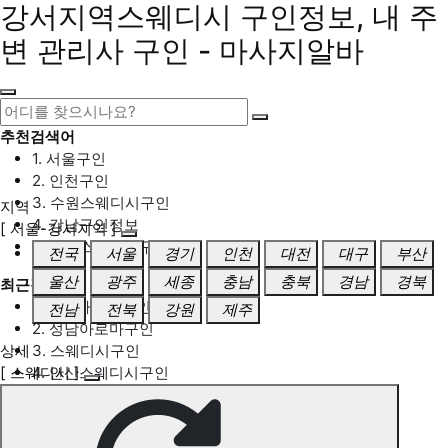
강서지역스웨디시 구인정보, 내 주
변 관리사 구인 - 마사지알바
추천검색어
1. 서울구인
2. 인천구인
3. 수원스웨디시구인
지역
4. 강남구인정보
[ 서울-강서지역 ]
5. 동탄스웨디시구인
전국
서울
경기
인천
대전
대구
부산
울산
광주
세종
충남
충북
경남
경북
최근검색어
1. 일산마사지구인
전남
전북
강원
제주
2. 성남아로마구인
상세
3. 스웨디시구인
[ 스웨디시 ]
4. 안산스웨디시구인
5. 아로마구인