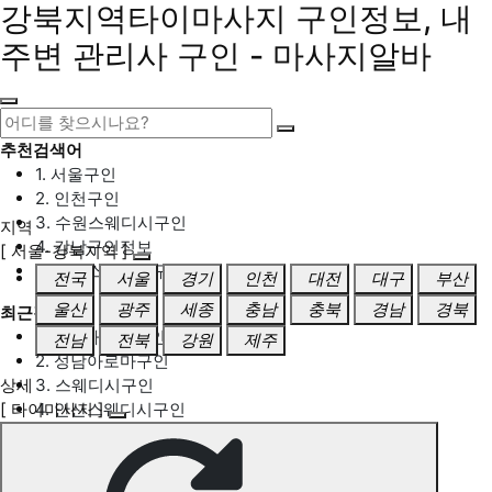
강북지역타이마사지 구인정보, 내
주변 관리사 구인 - 마사지알바
추천검색어
1. 서울구인
2. 인천구인
3. 수원스웨디시구인
지역
4. 강남구인정보
[ 서울-강북지역 ]
5. 동탄스웨디시구인
전국
서울
경기
인천
대전
대구
부산
울산
광주
세종
충남
충북
경남
경북
최근검색어
1. 일산마사지구인
전남
전북
강원
제주
2. 성남아로마구인
상세
3. 스웨디시구인
[ 타이마사지 ]
4. 안산스웨디시구인
5. 아로마구인