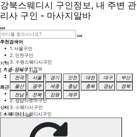
강북스웨디시 구인정보, 내 주변 관
리사 구인 - 마사지알바
추천검색어
1. 서울구인
2. 인천구인
3. 수원스웨디시구인
지역
4. 강남구인정보
[ 서울-강북구 ]
5. 동탄스웨디시구인
전국
서울
경기
인천
대전
대구
부산
울산
광주
세종
충남
충북
경남
경북
최근검색어
1. 일산마사지구인
전남
전북
강원
제주
2. 성남아로마구인
상세
3. 스웨디시구인
[ 스웨디시 ]
4. 안산스웨디시구인
5. 아로마구인