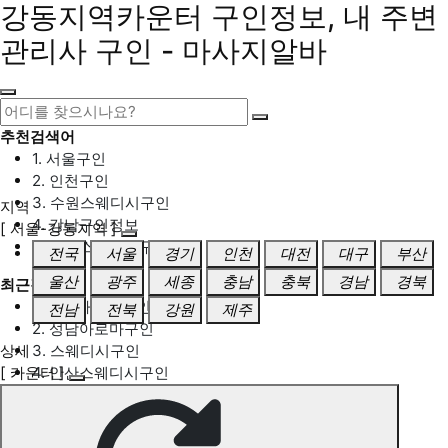
강동지역카운터 구인정보, 내 주변
관리사 구인 - 마사지알바
추천검색어
1. 서울구인
2. 인천구인
3. 수원스웨디시구인
지역
4. 강남구인정보
[ 서울-강동지역 ]
5. 동탄스웨디시구인
전국
서울
경기
인천
대전
대구
부산
울산
광주
세종
충남
충북
경남
경북
최근검색어
1. 일산마사지구인
전남
전북
강원
제주
2. 성남아로마구인
상세
3. 스웨디시구인
[ 카운터 ]
4. 안산스웨디시구인
5. 아로마구인