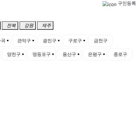
구인등록
전북
강원
제주
마곡
관악구
광진구
구로구
금천구
양천구
영등포구
용산구
은평구
종로구