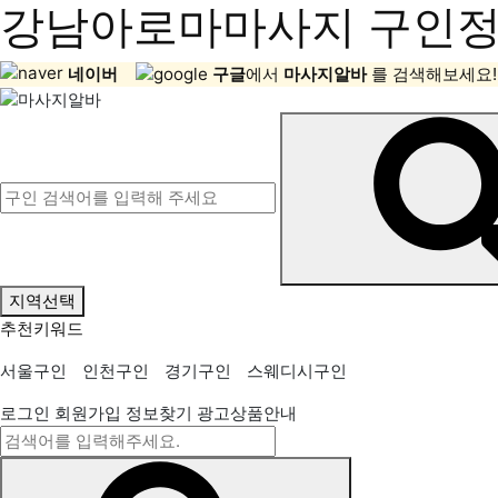
강남아로마마사지 구인정보
네이버
구글
에서
마사지알바
를 검색해보세요!
지역선택
추천키워드
서울구인
인천구인
경기구인
스웨디시구인
로그인
회원가입
정보찾기
광고상품안내