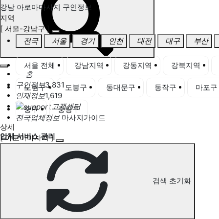
강남 아로마마사지 구인정보
지역
[ 서울-강남구 ]
전국
서울
경기
인천
대전
대구
부산
서울 전체
강남지역
강동지역
강북지역
홈
구인정보
3,831
노원구
도봉구
동대문구
동작구
마포구
인재정보
1,619
고객센터
중구
중랑구
전국업체정보
마사지가이드
상세
업체 서비스 관리
[ 아로마마사지 ]
개인 서비스 관리
강남 아로마마사지 구인정보
검색 초기화