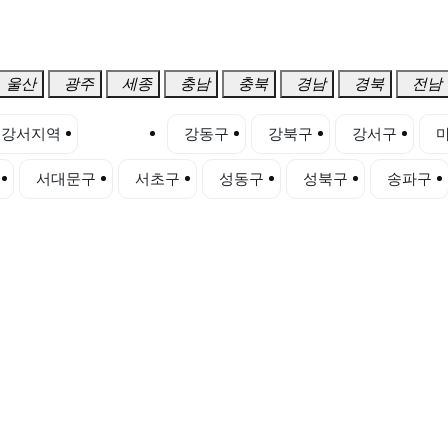
울산
광주
세종
충남
충북
경남
경북
전남
강서지역
강남구
강동구
강북구
강서구
서대문구
서초구
성동구
성북구
송파구