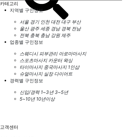
카테고리
지역별 구인정보
서울
경기
인천
대전
대구
부산
울산
광주
세종
경남
경북
전남
전북
충북
충남
강원
제주
업종별 구인정보
스웨디시
피부관리
아로마마사지
스포츠마사지
카운터
왁싱
타이마사지
중국마사지
1인샵
슈얼마사지
실장
다이어트
경력별 구인정보
신입/경력
1~3년
3~5년
5~10년
10년이상
고객센터