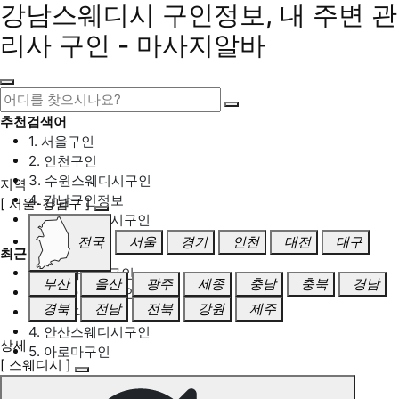
강남스웨디시 구인정보, 내 주변 관
리사 구인 - 마사지알바
추천검색어
1. 서울구인
2. 인천구인
3. 수원스웨디시구인
지역
4. 강남구인정보
[ 서울-강남구 ]
5. 동탄스웨디시구인
전국
서울
경기
인천
대전
대구
최근검색어
1. 일산마사지구인
부산
울산
광주
세종
충남
충북
경남
2. 성남아로마구인
경북
전남
전북
강원
제주
3. 스웨디시구인
4. 안산스웨디시구인
상세
5. 아로마구인
[ 스웨디시 ]