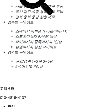
서울
경기
인천
대전
대구
부산
울산
광주
세종
경남
경북
전남
전북
충북
충남
강원
제주
업종별 구인정보
스웨디시
피부관리
아로마마사지
스포츠마사지
카운터
왁싱
타이마사지
중국마사지
1인샵
슈얼마사지
실장
다이어트
경력별 구인정보
신입/경력
1~3년
3~5년
5~10년
10년이상
고객센터
010-4816-4137
평일