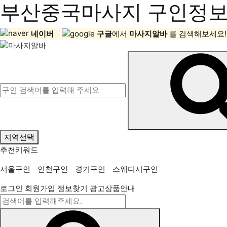
부산중국마사지 구인정보,
네이버
구글
에서
마사지알바
를 검색해보세요!
지역선택
추천키워드
서울구인
인천구인
경기구인
스웨디시구인
로그인
회원가입
정보찾기
광고상품안내