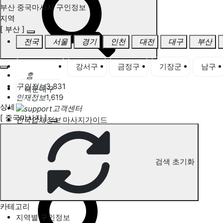
부산 중국마사지 구인정보
지역
[ 부산 ]
전국
서울
경기
인천
대전
대구
부산
부산 전체
강서구
금정구
기장군
남구
홈
구인정보
3,831
해운대구
인재정보
1,619
상세
고객센터
[ 중국마사지 ]
전국업체정보
마사지가이드
업체 서비스 관리
개인 서비스 관리
검색 초기화
부산 중국마사지 구인정보
카테고리
지역별 구인정보