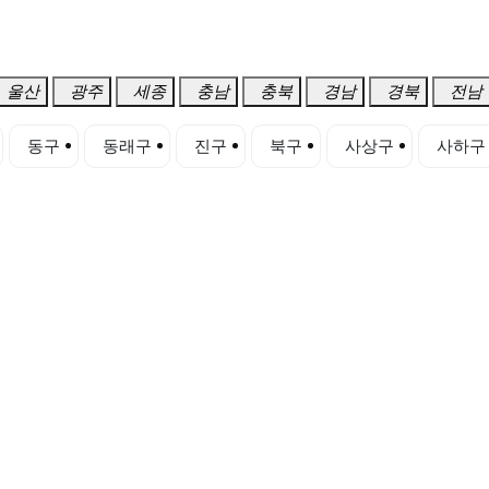
울산
광주
세종
충남
충북
경남
경북
전남
동구
동래구
진구
북구
사상구
사하구