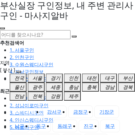
부산실장 구인정보, 내 주변 관리사
구인 - 마사지알바
추천검색어
1. 서울구인
2. 인천구인
지역
3. 수원스웨디시구인
[ 부산 ]
4. 강남구인정보
전국
서울
경기
인천
대전
대구
부산
5. 동탄스웨디시구인
울산
광주
세종
충남
충북
경남
경북
최근검색어
전남
전북
강원
제주
1. 일산마사지구인
2. 성남아로마구인
부산 전체
강서구
금정구
기장군
3. 스웨디시구인
4. 안산스웨디시구인
남구
동구
동래구
진구
북구
5. 아로마구인