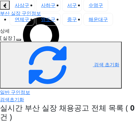
사상구
사하구
서구
수영구
부산 실장 구인정보
연제구
영도구
중구
해운대구
상세
[ 실장 ]
검색 초기화
일반 구인정보
검색초기화
실시간 부산 실장 채용공고
전체 목록
(
0
건 )