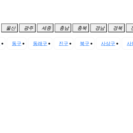
울산
광주
세종
충남
충북
경남
경북
구
동구
동래구
진구
북구
사상구
사