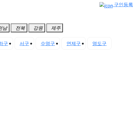
구인등록
전남
전북
강원
제주
하구
서구
수영구
연제구
영도구