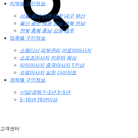
지역별 구인정보
서울
경기
인천
대전
대구
부산
울산
광주
세종
경남
경북
전남
전북
충북
충남
강원
제주
업종별 구인정보
스웨디시
피부관리
아로마마사지
스포츠마사지
카운터
왁싱
타이마사지
중국마사지
1인샵
슈얼마사지
실장
다이어트
경력별 구인정보
신입/경력
1~3년
3~5년
5~10년
10년이상
고객센터