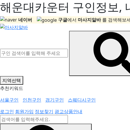
해운대카운터 구인정보, 내
네이버
구글
에서
마사지알바
를 검색해보세
지역선택
추천키워드
서울구인
인천구인
경기구인
스웨디시구인
로그인
회원가입
정보찾기
광고상품안내