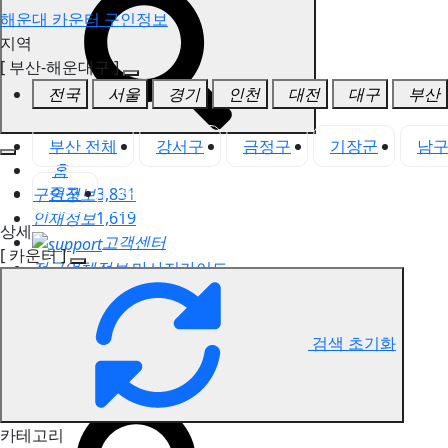
해운대 카운터 구인정보
지역
[ 부산-해운대구 ]
전국
서울
경기
인천
대전
대구
부산
부산 전체
강서구
금정구
기장군
남
홈
중구
해운대구
구인정보
3,831
인재정보
1,619
상세
고객센터
[ 카운터 ]
전국업체정보
마사지가이드
업체 서비스 관리
개인 서비스 관리
검색 초기화
해운대 카운터 구인정보
카테고리