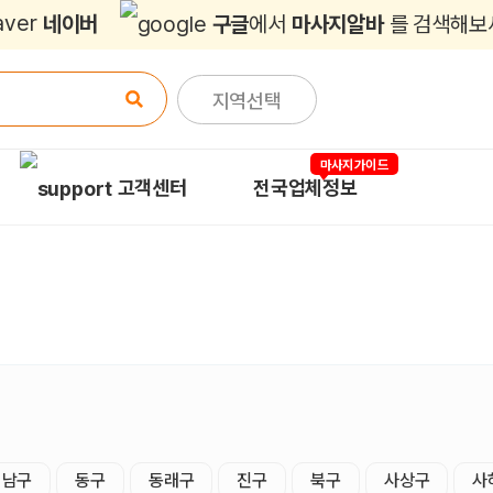
네이버
구글
에서
마사지알바
를 검색해보
지역선택
마사지가이드
고객센터
전국업체정보
남구
동구
동래구
진구
북구
사상구
사