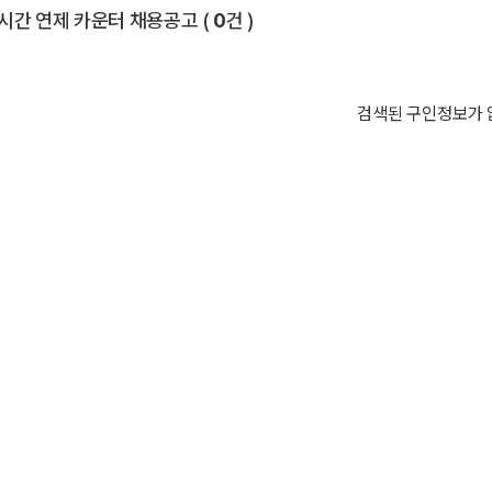
전체 목록
시간 연제 카운터 채용공고
(
0
건 )
검색된 구인정보가