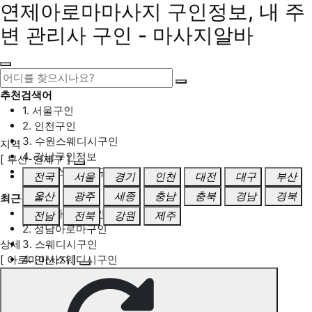
연제아로마마사지 구인정보, 내 주
변 관리사 구인 - 마사지알바
추천검색어
1. 서울구인
2. 인천구인
3. 수원스웨디시구인
지역
4. 강남구인정보
[ 부산-연제구 ]
5. 동탄스웨디시구인
전국
서울
경기
인천
대전
대구
부산
울산
광주
세종
충남
충북
경남
경북
최근검색어
1. 일산마사지구인
전남
전북
강원
제주
2. 성남아로마구인
상세
3. 스웨디시구인
[ 아로마마사지 ]
4. 안산스웨디시구인
5. 아로마구인