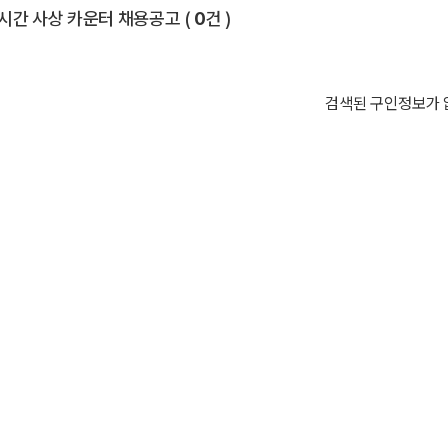
전체 목록
시간 사상 카운터 채용공고
(
0
건 )
검색된 구인정보가