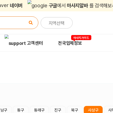
네이버
구글
에서
마사지알바
를 검색해보
지역선택
마사지가이드
고객센터
전국업체정보
남구
동구
동래구
진구
북구
사상구
사