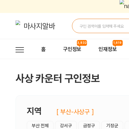
사상카운터 구인정보, 내 주변 관리사 구인 - 마사지알바
3,832
1,619
홈
구인정보
인재정보
사상 카운터 구인정보
지역
[ 부산-사상구 ]
부산 전체
강서구
금정구
기장군