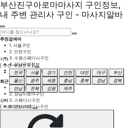
부산진구아로마마사지 구인정보,
내 주변 관리사 구인 - 마사지알바
추천검색어
1. 서울구인
2. 인천구인
3. 수원스웨디시구인
지역
4. 강남구인정보
[ 부산-부산진구 ]
5. 동탄스웨디시구인
전국
서울
경기
인천
대전
대구
부산
울산
광주
세종
충남
충북
경남
경북
최근검색어
1. 일산마사지구인
전남
전북
강원
제주
2. 성남아로마구인
상세
3. 스웨디시구인
[ 아로마마사지 ]
4. 안산스웨디시구인
5. 아로마구인