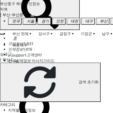
부산중구 왁싱 구인정보
지역
[ 부산-부산중구 ]
전국
서울
경기
인천
대전
대구
부산
부산 전체
강서구
금정구
기장군
남구
홈
구인정보
3,831
해운대구
인재정보
1,619
상세
고객센터
[ 왁싱 ]
전국업체정보
마사지가이드
업체 서비스 관리
개인 서비스 관리
검색 초기화
부산중구 왁싱 구인정보
카테고리
지역별 구인정보