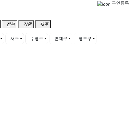
구인등록
전북
강원
제주
서구
수영구
연제구
영도구
중구