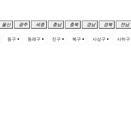
울산
광주
세종
충남
충북
경남
경북
전남
동구
동래구
진구
북구
사상구
사하구