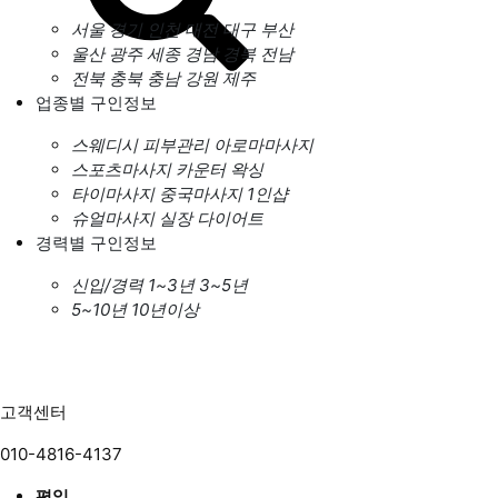
서울
경기
인천
대전
대구
부산
울산
광주
세종
경남
경북
전남
전북
충북
충남
강원
제주
업종별 구인정보
스웨디시
피부관리
아로마마사지
스포츠마사지
카운터
왁싱
타이마사지
중국마사지
1인샵
슈얼마사지
실장
다이어트
경력별 구인정보
신입/경력
1~3년
3~5년
5~10년
10년이상
고객센터
010-4816-4137
평일