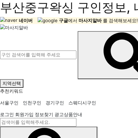
부산중구왁싱 구인정보, 
네이버
구글
에서
마사지알바
를 검색해보세요!
지역선택
추천키워드
서울구인
인천구인
경기구인
스웨디시구인
로그인
회원가입
정보찾기
광고상품안내