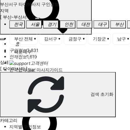
부산서구 타이마사지 구인정보
지역
[ 부산-부산서구 ]
전국
서울
경기
인천
대전
대구
부산
부산 전체
강서구
금정구
기장군
남구
홈
구인정보
3,831
해운대구
인재정보
1,619
상세
고객센터
[ 타이마사지 ]
전국업체정보
마사지가이드
업체 서비스 관리
개인 서비스 관리
검색 초기화
부산서구 타이마사지 구인정보
카테고리
지역별 구인정보