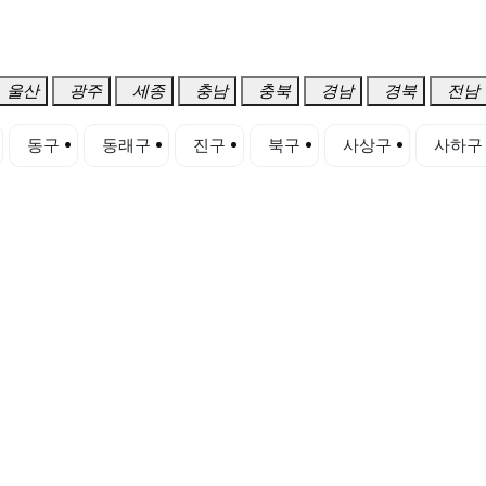
울산
광주
세종
충남
충북
경남
경북
전남
동구
동래구
진구
북구
사상구
사하구