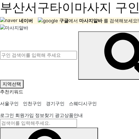
부산서구타이마사지 구인정
네이버
구글
에서
마사지알바
를 검색해보세요!
지역선택
추천키워드
서울구인
인천구인
경기구인
스웨디시구인
로그인
회원가입
정보찾기
광고상품안내