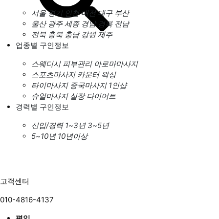
서울
경기
인천
대전
대구
부산
울산
광주
세종
경남
경북
전남
전북
충북
충남
강원
제주
업종별 구인정보
스웨디시
피부관리
아로마마사지
스포츠마사지
카운터
왁싱
타이마사지
중국마사지
1인샵
슈얼마사지
실장
다이어트
경력별 구인정보
신입/경력
1~3년
3~5년
5~10년
10년이상
고객센터
010-4816-4137
평일