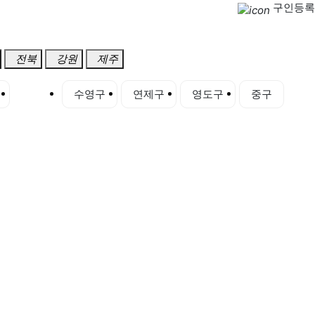
구인등록
전북
강원
제주
서구
수영구
연제구
영도구
중구