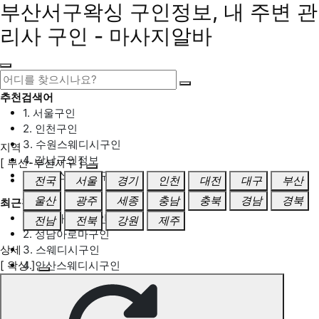
부산서구왁싱 구인정보, 내 주변 관
리사 구인 - 마사지알바
추천검색어
1. 서울구인
2. 인천구인
3. 수원스웨디시구인
지역
4. 강남구인정보
[ 부산-부산서구 ]
5. 동탄스웨디시구인
전국
서울
경기
인천
대전
대구
부산
울산
광주
세종
충남
충북
경남
경북
최근검색어
1. 일산마사지구인
전남
전북
강원
제주
2. 성남아로마구인
상세
3. 스웨디시구인
[ 왁싱 ]
4. 안산스웨디시구인
5. 아로마구인