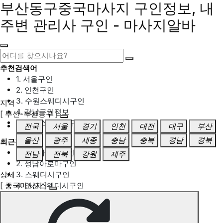
부산동구중국마사지 구인정보, 내
주변 관리사 구인 - 마사지알바
추천검색어
1. 서울구인
2. 인천구인
3. 수원스웨디시구인
지역
4. 강남구인정보
[ 부산-부산동구 ]
5. 동탄스웨디시구인
전국
서울
경기
인천
대전
대구
부산
울산
광주
세종
충남
충북
경남
경북
최근검색어
1. 일산마사지구인
전남
전북
강원
제주
2. 성남아로마구인
상세
3. 스웨디시구인
[ 중국마사지 ]
4. 안산스웨디시구인
5. 아로마구인