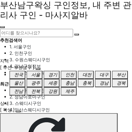
부산남구왁싱 구인정보, 내 주변 관
리사 구인 - 마사지알바
추천검색어
1. 서울구인
2. 인천구인
3. 수원스웨디시구인
지역
4. 강남구인정보
[ 부산-부산남구 ]
5. 동탄스웨디시구인
전국
서울
경기
인천
대전
대구
부산
울산
광주
세종
충남
충북
경남
경북
최근검색어
1. 일산마사지구인
전남
전북
강원
제주
2. 성남아로마구인
상세
3. 스웨디시구인
[ 왁싱 ]
4. 안산스웨디시구인
5. 아로마구인