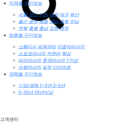
지역별 구인정보
서울
경기
인천
대전
대구
부산
울산
광주
세종
경남
경북
전남
전북
충북
충남
강원
제주
업종별 구인정보
스웨디시
피부관리
아로마마사지
스포츠마사지
카운터
왁싱
타이마사지
중국마사지
1인샵
슈얼마사지
실장
다이어트
경력별 구인정보
신입/경력
1~3년
3~5년
5~10년
10년이상
고객센터