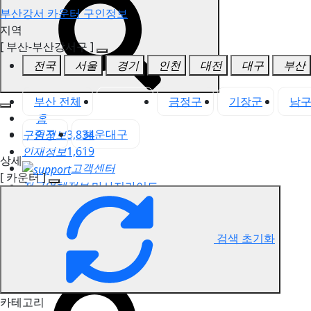
부산강서 카운터 구인정보
지역
[ 부산-부산강서구 ]
전국
서울
경기
인천
대전
대구
부산
부산 전체
강서구
금정구
기장군
남
홈
중구
해운대구
구인정보
3,834
인재정보
1,619
상세
고객센터
[ 카운터 ]
전국업체정보
마사지가이드
업체 서비스 관리
개인 서비스 관리
검색 초기화
부산강서 카운터 구인정보
카테고리