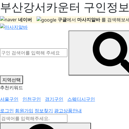
부산강서카운터 구인정보, 
네이버
구글
에서
마사지알바
를 검색해보세
지역선택
추천키워드
서울구인
인천구인
경기구인
스웨디시구인
로그인
회원가입
정보찾기
광고상품안내