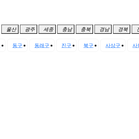
울산
광주
세종
충남
충북
경남
경북
구
동구
동래구
진구
북구
사상구
사