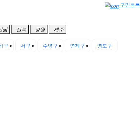
구인등록
전남
전북
강원
제주
하구
서구
수영구
연제구
영도구